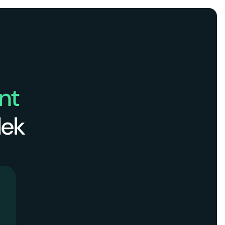
ent
lek