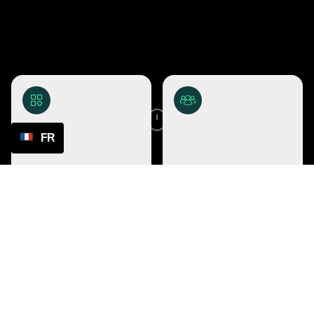
FR
Alles-in-1 platform
30+ beste leveranciers - 4m
producten