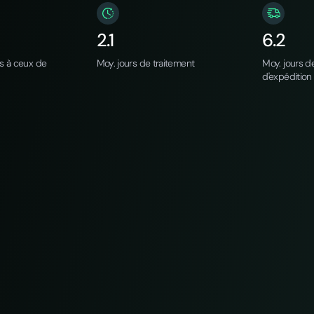
2.1
6.2
rs à ceux de
Moy. jours de traitement
Moy. jours de
d'expédition