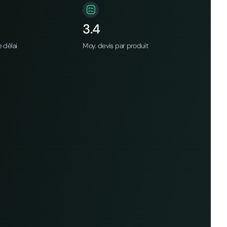
3.4
 délai
Moy. devis par produit