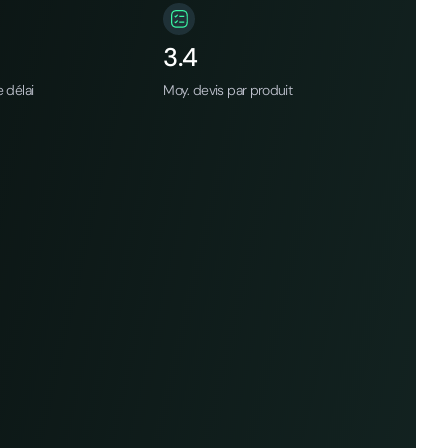
3.4
 délai
Moy. devis par produit