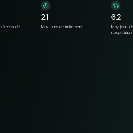
2.1
6.2
rs à ceux de
Moy. jours de traitement
Moy. jours de
d'expédition