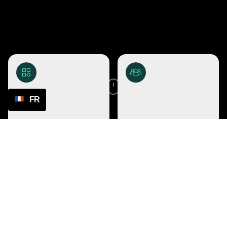
FR
Alles-in-1 platform
30+ beste leveranciers - 4m
producten