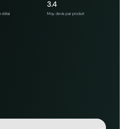
3.4
 délai
Moy. devis par produit