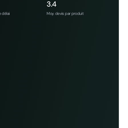
3.4
 délai
Moy. devis par produit