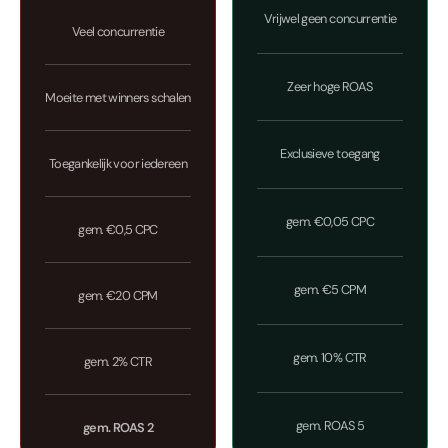
Vrijwel geen concurrentie
Veel concurrentie
Zeer hoge ROAS
Moeite met winners schalen
Exclusieve toegang
Toegankelijk voor iedereen
gem. €0,05 CPC
gem. €0,5 CPC
gem. €5 CPM
gem. €20 CPM
gem. 10% CTR
gem. 2% CTR
gem. ROAS 5
gem. ROAS 2