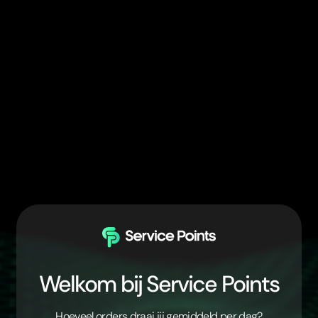
Welkom bij Service Points
Hoeveel orders draai jij gemiddeld per dag?