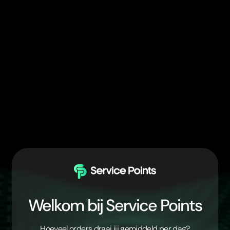
Welkom bij Service Points
Hoeveel orders draai jij gemiddeld per dag?