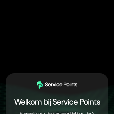
Welkom bij Service Points
Hoeveel orders draai jij gemiddeld per dag?