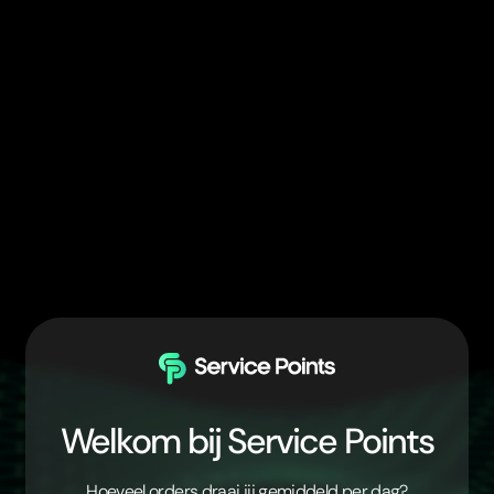
Welkom bij Service Points
Hoeveel orders draai jij gemiddeld per dag?