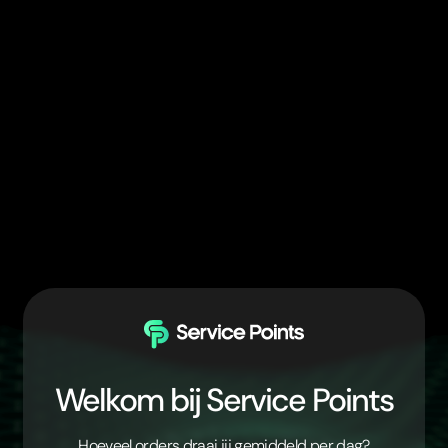
Welkom bij Service Points
Hoeveel orders draai jij gemiddeld per dag?