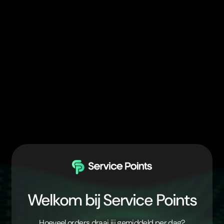
Welkom bij Service Points
Hoeveel orders draai jij gemiddeld per dag?