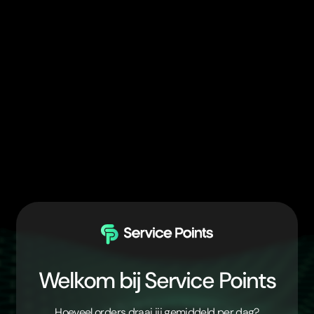
Welkom bij Service Points
Hoeveel orders draai jij gemiddeld per dag?