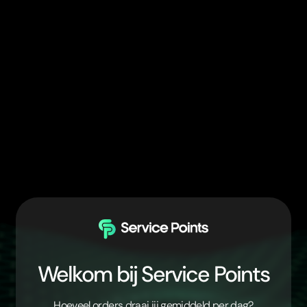
Welkom bij Service Points
Hoeveel orders draai jij gemiddeld per dag?