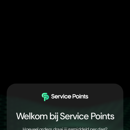
Welkom bij Service Points
Hoeveel orders draai jij gemiddeld per dag?