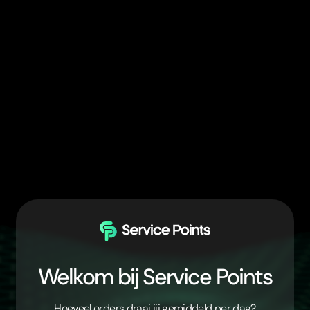
Welkom bij Service Points
Hoeveel orders draai jij gemiddeld per dag?