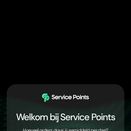
Welkom bij Service Points
Hoeveel orders draai jij gemiddeld per dag?