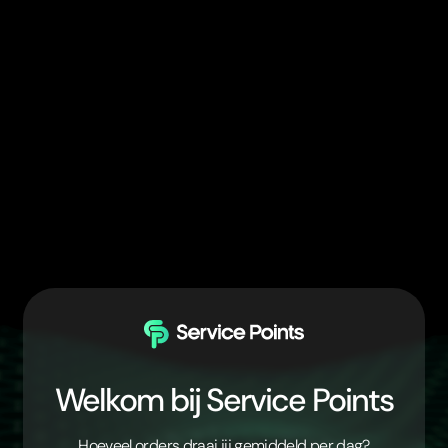
Welkom bij Service Points
Hoeveel orders draai jij gemiddeld per dag?