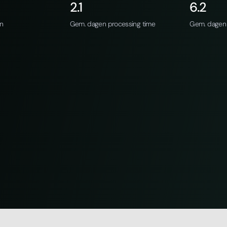
2.1
6.2
an
Gem. dagen processing time
Gem. dagen 