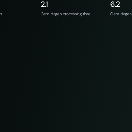
2.1
6.2
an
Gem. dagen processing time
Gem. dagen 