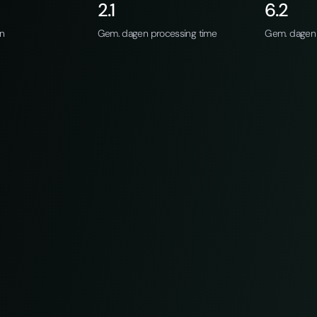
2.1
6.2
an
Gem. dagen processing time
Gem. dagen 