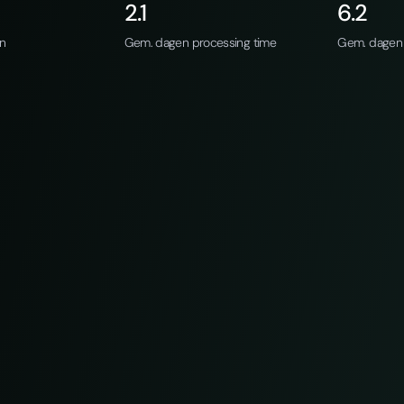
2.1
6.2
an
Gem. dagen processing time
Gem. dagen 