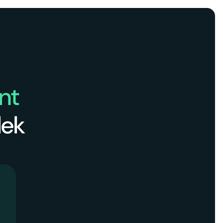
ent
lek