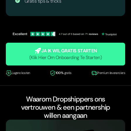
Gratis tips & tricks
JA IK WIL GRATIS STARTEN
(Klik Hier Om Onboarding Te Starten)
Lagere kosten
100%
gratis
Premium leveranciers
Waarom Dropshippers ons
vertrouwen & een partnership
willen aangaan