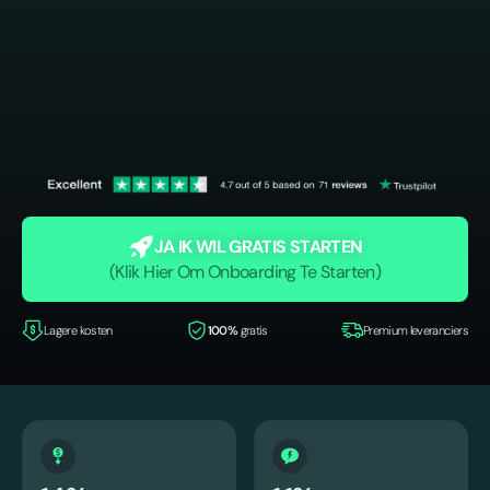
JA IK WIL GRATIS STARTEN
(Klik Hier Om Onboarding Te Starten)
Lagere kosten
100%
gratis
Premium leveranciers