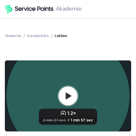
Akademie
Akademie
/
Kursüberblick
/
Lektion