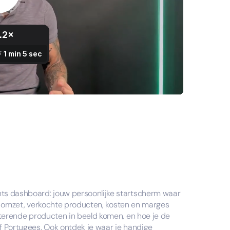
nts dashboard: jouw persoonlijke startscherm waar
e je omzet, verkochte producten, kosten en marges
esterende producten in beeld komen, en hoe je de
f Portugees. Ook ontdek je waar je handige