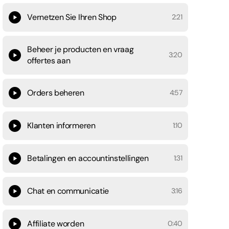
Vernetzen Sie Ihren Shop
2:21
Beheer je producten en vraag
3:20
offertes aan
Orders beheren
4:57
Klanten informeren
1:10
Betalingen en accountinstellingen
1:31
Chat en communicatie
3:16
Affiliate worden
0:40