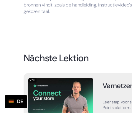
bronnen vindt, zoals de handleiding, instructievideo
gekozen taal.
Nächste Lektion
2:21
Vernetzen
DE
Leer stap voor s
Points platform.