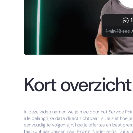
Kort overzicht
In deze video nemen we je mee door het Service Poi
alle belangrijke data direct zichtbaar is. Je ziet ho
eenvoudig te volgen zijn, hoe je offertes en best pr
taal kunt aanpassen naar Engels, Nederlands, Duits o