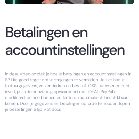
Betalingen en
accountinstellingen
In deze video ontdek je hoe je betalingen en accountinstellingen in
SP Lite goed regelt om vertragingen te vermijden. Je ziet hoe je
factuurgegevens, verzendadres en btw- of iOSS-nummer correct
invult, je saldo eenvoudig opwaardeert met iDEAL, PayPal of
creditcard, en hoe bonnen en facturen automatisch beschikbaar
komen. Door je gegevens en betalingen op orde te houden, lopen
je bestellingen altijd vlot door.