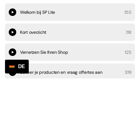
Welkom bij SP Lite
1:55
Kort overzicht
1:18
Vernetzen Sie Ihren Shop
1:25
DE
Beheer je producten en vraag offertes aan
3:19
Orders beheren
4:57
Klanten informeren
1:08
Betalingen en accountinstellingen
1:33