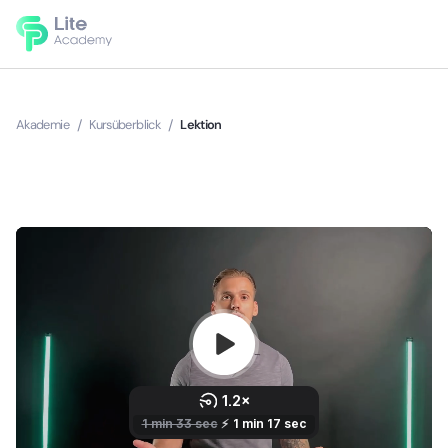
Akademie
/
Kursüberblick
/
Lektion