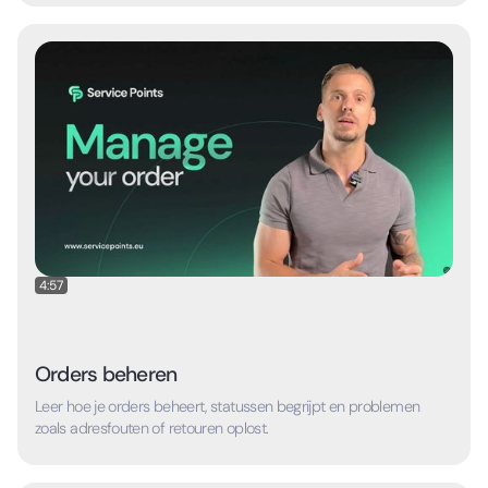
4:57
Orders beheren
Leer hoe je orders beheert, statussen begrijpt en problemen
zoals adresfouten of retouren oplost.