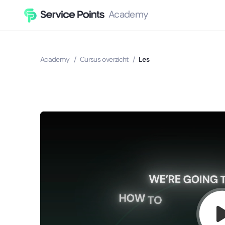
Academy
Academy
/
Cursus overzicht
/
Les