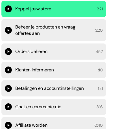
Koppel jouw store
2:21
Beheer je producten en vraag
3:20
offertes aan
Orders beheren
4:57
Klanten informeren
1:10
Betalingen en accountinstellingen
1:31
Chat en communicatie
3:16
Affiliate worden
0:40