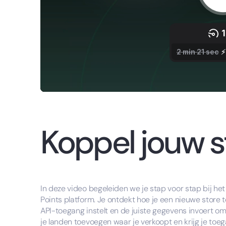
Koppel jouw s
In deze video begeleiden we je stap voor stap bij het
Points platform. Je ontdekt hoe je een nieuwe store
API-toegang instelt en de juiste gegevens invoert o
je landen toevoegen waar je verkoopt en krijg je to