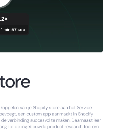
tore
 koppelen van je Shopify store aan het Service
 toevoegt, een custom app aanmaakt in Shopify,
m de verbinding succesvol te maken. Daarnaast leer
egang tot de ingebouwde product research tool om