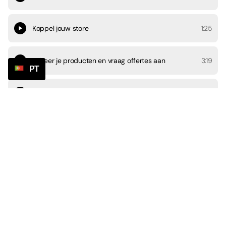
Koppel jouw store
1:25
Beheer je producten en vraag offertes aan
3:19
PT
Orders beheren
4:57
Klanten informeren
1:08
Betalingen en accountinstellingen
1:33
Chat en communicatie
2:45
Affiliate worden
0:40