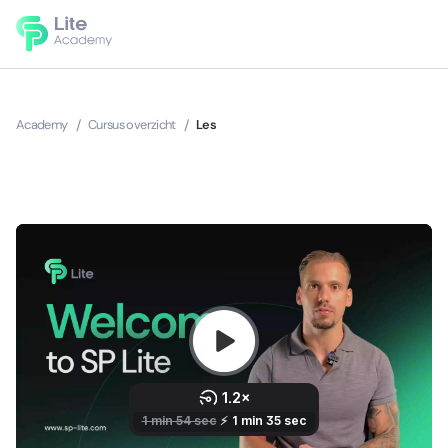
Academy
/
Cursus overzicht
/
Les