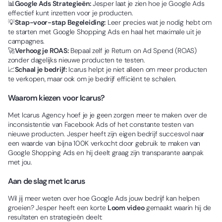
📊
Google Ads Strategieën:
Jesper laat je zien hoe je Google Ads
effectief kunt inzetten voor je producten.
💡
Stap-voor-stap Begeleiding:
Leer precies wat je nodig hebt om
te starten met Google Shopping Ads en haal het maximale uit je
campagnes.
🚀
Verhoog je ROAS:
Bepaal zelf je Return on Ad Spend (ROAS)
zonder dagelijks nieuwe producten te testen.
📈
Schaal je bedrijf:
Icarus helpt je niet alleen om meer producten
te verkopen, maar ook om je bedrijf efficiënt te schalen.
Waarom kiezen voor Icarus?
Met Icarus Agency hoef je je geen zorgen meer te maken over de
inconsistentie van Facebook Ads of het constante testen van
nieuwe producten. Jesper heeft zijn eigen bedrijf succesvol naar
een waarde van bijna 100K verkocht door gebruik te maken van
Google Shopping Ads en hij deelt graag zijn transparante aanpak
met jou.
Aan de slag met Icarus
Wil jij meer weten over hoe Google Ads jouw bedrijf kan helpen
groeien? Jesper heeft een korte
Loom video
gemaakt waarin hij de
resultaten en strategieën deelt: