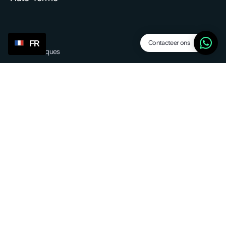
Contacteer ons
FR
Caractéristiques
Abandonner les niveaux des vaisseaux
Fournisseurs/agents
SP Lite
Updates
Autres services
Approvisionnement et expédition