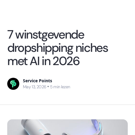
7 winstgevende
dropshipping niches
met AI in 2026
Service Points
•
May 13, 2026
5
min lezen