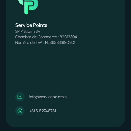
Service Points
SP Platform BV
Chambre de Commerce : 86013394
Numéro de TVA : NL863831990B01
info@servicepoints.nl
‪+31 6 82748731‬