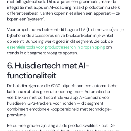
met trillingsfeedback. Dit is al jaren een groeimarkt, maar de
integratie met apps en AI-coaching maakt producten nu sterk
differentieerbaar. Klanten kopen niet alleen een apparaat — ze
kopen een 'systeem'.
Voor dropshippers betekent dit hogere LTV (lifetime value) als je
bijbehorende accessoires en verbruiksartikelen in je winkel
opneemt. Bundeling werkt goed in dit segment. Zie ook de
essentiële tools voor productresearch in dropshipping
om
trends in dit segment vroeg te spotten.
6. Huisdiertech met AI-
functionaliteit
De huisdiereigenaar die €150 uitgeeft aan een automatische
kattenbakrobot is geen uitzondering meer. Automatische
voerbakken met portiecontrole via app, AI-camera's voor
huisdieren, GPS-trackers voor honden — dit segment
combineert emotionele koopbereidheid met technologie-
premiums.
Retourneergraden zijn laag als de productkwaliteit klopt. De