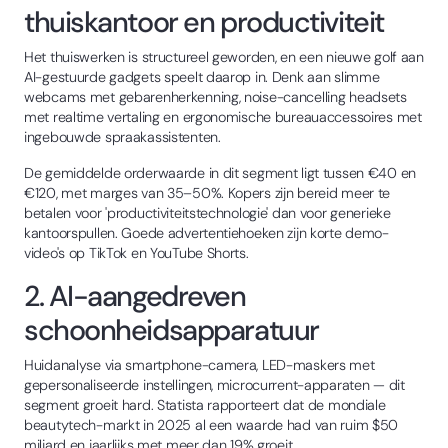
thuiskantoor en productiviteit
Het thuiswerken is structureel geworden, en een nieuwe golf aan
AI-gestuurde gadgets speelt daarop in. Denk aan slimme
webcams met gebarenherkenning, noise-cancelling headsets
met realtime vertaling en ergonomische bureauaccessoires met
ingebouwde spraakassistenten.
De gemiddelde orderwaarde in dit segment ligt tussen €40 en
€120, met marges van 35–50%. Kopers zijn bereid meer te
betalen voor 'productiviteitstechnologie' dan voor generieke
kantoorspullen. Goede advertentiehoeken zijn korte demo-
video's op TikTok en YouTube Shorts.
2. AI-aangedreven
schoonheidsapparatuur
Huidanalyse via smartphone-camera, LED-maskers met
gepersonaliseerde instellingen, microcurrent-apparaten — dit
segment groeit hard. Statista rapporteert dat de mondiale
beautytech-markt in 2025 al een waarde had van ruim $50
miljard en jaarlijks met meer dan 19% groeit.