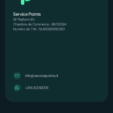
Service Points
SP Platform BV
Chambre de Commerce : 86013394
Numéro de TVA : NL863831990B01
info@servicepoints.nl
‪+31 6 82748731‬