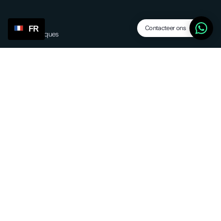
Contacteer ons
FR
Caractéristiques
Abandonner les niveaux des vaisseaux
Fournisseurs/agents
SP Lite
Updates
Autres services
Approvisionnement et expédition
Réalisation de l'UE