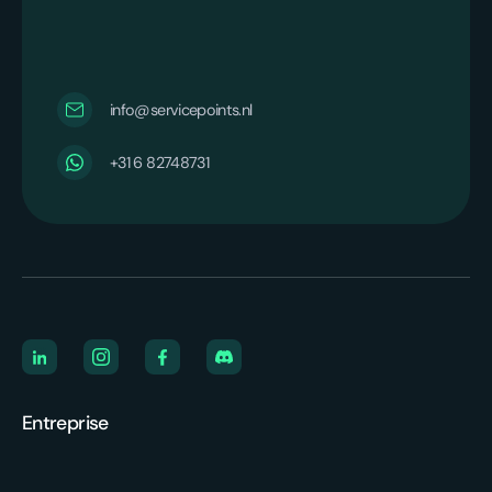
info@servicepoints.nl
‪+31 6 82748731‬
Entreprise