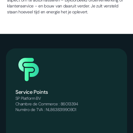
aspect om te automatiseren – bijvoorbeeld orderverwerking of
klantenservice – en bouw van daaruit verder. Je zult versteld
staan hoeveel tijd en energie het je oplevert.
Service Points
SP Platform BV
Chambre de Commerce : 86013394
Numéro de TVA : NL863831990B01