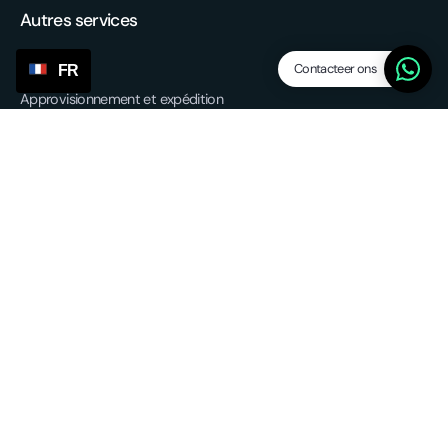
Autres services
Contacteer ons
FR
Approvisionnement et expédition
Réalisation de l'UE
Service de retour
3PL - Third Party Logistics
Partnerships
Termes et conditions
politique de confidentialité
© 2025 Service Points. All rights reserved.