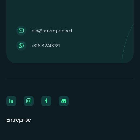
info@servicepoints.nl
‪+31 6 82748731‬
Entreprise