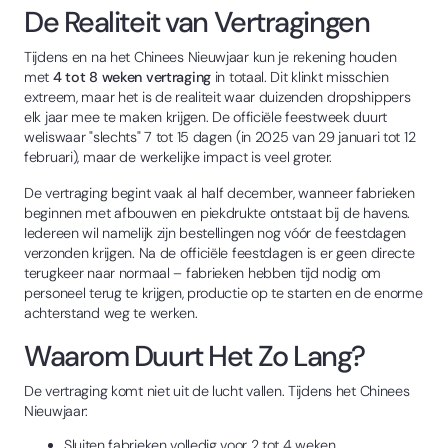
De Realiteit van Vertragingen
Tijdens en na het Chinees Nieuwjaar kun je rekening houden
met
4 tot 8 weken vertraging
in totaal. Dit klinkt misschien
extreem, maar het is de realiteit waar duizenden dropshippers
elk jaar mee te maken krijgen. De officiële feestweek duurt
weliswaar "slechts" 7 tot 15 dagen (in 2025 van 29 januari tot 12
februari), maar de werkelijke impact is veel groter.
De vertraging begint vaak al half december, wanneer fabrieken
beginnen met afbouwen en piekdrukte ontstaat bij de havens.
Iedereen wil namelijk zijn bestellingen nog vóór de feestdagen
verzonden krijgen. Na de officiële feestdagen is er geen directe
terugkeer naar normaal – fabrieken hebben tijd nodig om
personeel terug te krijgen, productie op te starten en de enorme
achterstand weg te werken.
Waarom Duurt Het Zo Lang?
De vertraging komt niet uit de lucht vallen. Tijdens het Chinees
Nieuwjaar:
Sluiten fabrieken volledig voor 2 tot 4 weken