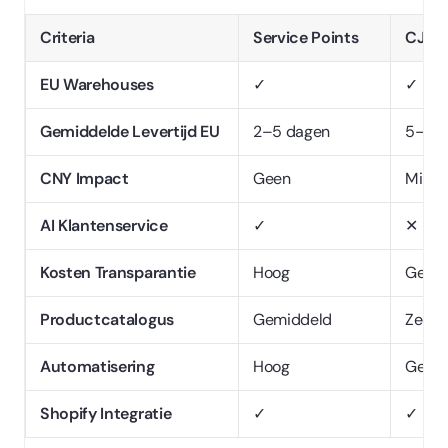
Criteria
Service Points
CJ Dr
EU Warehouses
✓
✓
Gemiddelde Levertijd EU
2–5 dagen
5–10 
CNY Impact
Geen
Minim
AI Klantenservice
✓
✕
Kosten Transparantie
Hoog
Gemi
Productcatalogus
Gemiddeld
Zeer 
Automatisering
Hoog
Gemi
Shopify Integratie
✓
✓