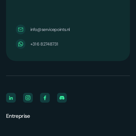
info@servicepoints.nl
‪+31 6 82748731‬
Entreprise