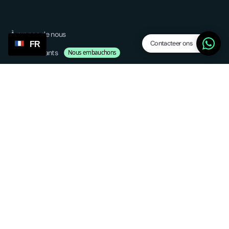
À propos de nous
Contacteer ons
FR
Postes vacants
Nous embauchons
Affilier
Blog
Plate-forme
Caractéristiques
Abandonner les niveaux des vaisseaux
Fournisseurs/agents