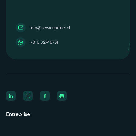
info@servicepoints.nl
‪+31 6 82748731‬
Entreprise