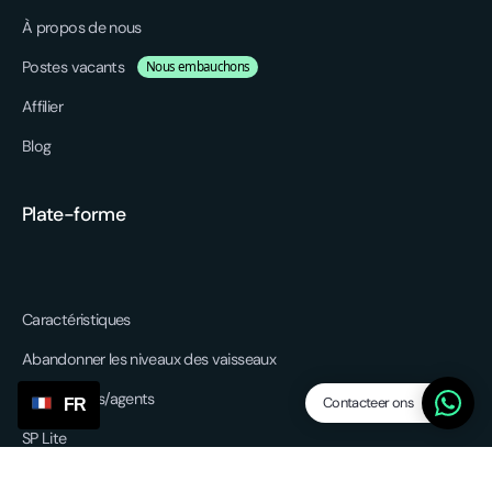
À propos de nous
Postes vacants
Nous embauchons
Affilier
Blog
Plate-forme
Caractéristiques
Abandonner les niveaux des vaisseaux
Fournisseurs/agents
Contacteer ons
FR
SP Lite
Updates