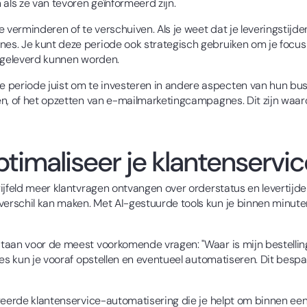
als ze van tevoren geïnformeerd zijn.
 verminderen of te verschuiven. Als je weet dat je leveringstijde
s. Je kunt deze periode ook strategisch gebruiken om je focus 
n geleverd kunnen worden.
eriode juist om te investeren in andere aspecten van hun busin
n, of het opzetten van e-mailmarketingcampagnes. Dit zijn waard
timaliseer je klantenservic
ijfeld meer klantvragen ontvangen over orderstatus en levertijd
erschil kan maken. Met AI-gestuurde tools kun je binnen minute
taan voor de meest voorkomende vragen: "Waar is mijn bestelling
es kun je vooraf opstellen en eventueel automatiseren. Dit bespaa
reerde klantenservice-automatisering die je helpt om binnen een