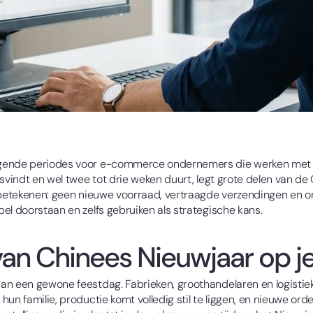
gende periodes voor e-commerce ondernemers die werken met Ch
svindt en wel twee tot drie weken duurt, legt grote delen van de C
t betekenen: geen nieuwe voorraad, vertraagde verzendingen en o
el doorstaan en zelfs gebruiken als strategische kans.
van Chinees Nieuwjaar op j
an een gewone feestdag. Fabrieken, groothandelaren en logistiek
hun familie, productie komt volledig stil te liggen, en nieuwe o