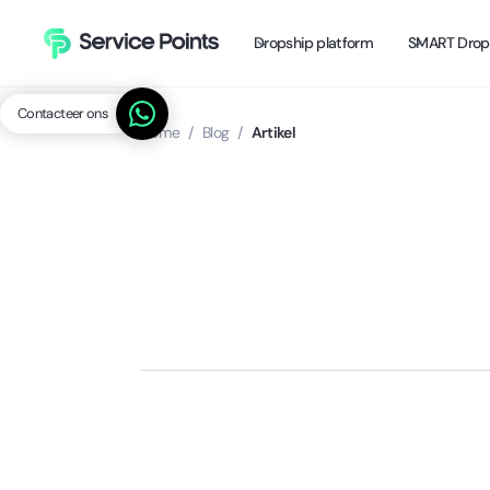
Dropship platform
SMART Drop
Contacteer ons
Home
/
Blog
/
Artikel