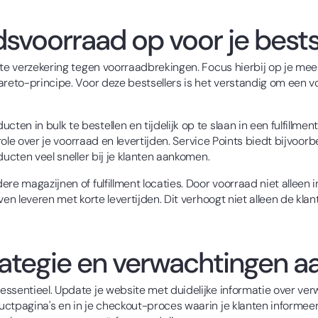
svoorraad op voor je bests
este verzekering tegen voorraadbrekingen. Focus hierbij op je m
areto-principe. Voor deze bestsellers is het verstandig om een v
n in bulk te bestellen en tijdelijk op te slaan in een fulfillment
role over je voorraad en levertijden. Service Points biedt bijvoorbe
ducten veel sneller bij je klanten aankomen.
re magazijnen of fulfillment locaties. Door voorraad niet alleen 
ven leveren met korte levertijden. Dit verhoogt niet alleen de kl
rategie en verwachtingen a
ssentieel. Update je website met duidelijke informatie over verw
ctpagina's en in je checkout-proces waarin je klanten informeer