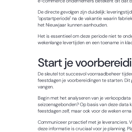
e-commerce ondernemers betekent dit dat best
De directe gevolgen zijn duidelijk: leveringsti
"opstartperiode" na de vakantie waarin fabrie
het Nieuwjaar kunnen aanhouden.
Het is essentieel om deze periode niet te ond
wekenlange levertijden en een toename in klach
Start je voorberei
De sleutel tot succesvol voorraadbeheer tijd
feestdagen je voorbereidingen te starten. Dit
vangen.
Begin met het analyseren van je verkoopdata 
seizoensgebonden? Op basis van deze data kun
feestdagen zelf, maar ook voor de weken ern
Communiceer proactief met je leveranciers. V
deze informatie is cruciaal voor je planning.