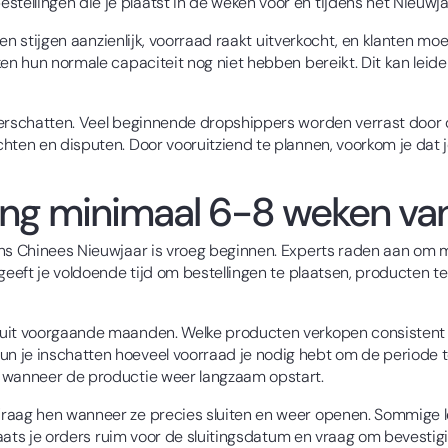
ellingen die je plaatst in de weken voor en tijdens het Nieuwja
jden stijgen aanzienlijk, voorraad raakt uitverkocht, en klanten 
ken hun normale capaciteit nog niet hebben bereikt. Dit kan leid
erschatten. Veel beginnende dropshippers worden verrast door de
ten en disputen. Door vooruitziend te plannen, voorkom je dat je b
ding minimaal 6-8 weken va
ens Chinees Nieuwjaar is vroeg beginnen. Experts raden aan om 
 geeft je voldoende tijd om bestellingen te plaatsen, producten 
uit voorgaande maanden. Welke producten verkopen consistent g
 je inschatten hoeveel voorraad je nodig hebt om de periode te
a wanneer de productie weer langzaam opstart.
raag hen wanneer ze precies sluiten en weer openen. Sommige le
 Plaats je orders ruim voor de sluitingsdatum en vraag om bevest