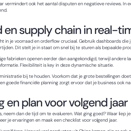
r vermindert ook het aantal disputen en negatieve reviews. In een
end.
 en supply chain in real-ti
cht in je voorraad en orderflow cruciaal. Gebruik dashboards die j
jden. Dit stelt je in staat om snel bij te sturen als bepaalde pr
ge fabrieken openen eerder dan aangekondigd, terwijl andere lange
ormatie. Flexibiliteit is key in deze dynamische situatie.
nistratie bij te houden. Voorkom dat je grote bestellingen doet
n goede financiële planning zorgt ervoor dat je business ook na 
g en plan voor volgend jaar
, neem dan de tijd om te evalueren. Wat ging goed? Waar liep je
r je ervaringen en maak een checklist voor volgend jaar.