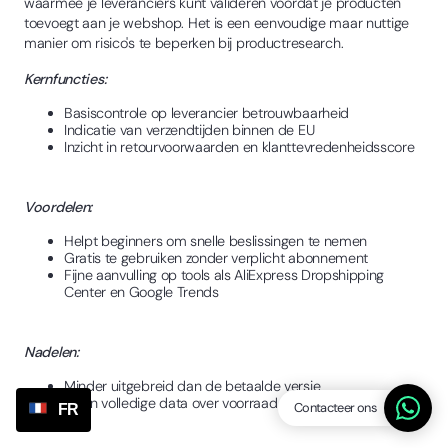
waarmee je leveranciers kunt valideren voordat je producten
toevoegt aan je webshop. Het is een eenvoudige maar nuttige
manier om risico's te beperken bij productresearch.
Kernfuncties:
Basiscontrole op leverancier betrouwbaarheid
Indicatie van verzendtijden binnen de EU
Inzicht in retourvoorwaarden en klanttevredenheidsscore
Voordelen:
Helpt beginners om snelle beslissingen te nemen
Gratis te gebruiken zonder verplicht abonnement
Fijne aanvulling op tools als AliExpress Dropshipping
Center en Google Trends
Nadelen:
Minder uitgebreid dan de betaalde versie
Geen volledige data over voorraad of productprestaties
Contacteer ons
FR