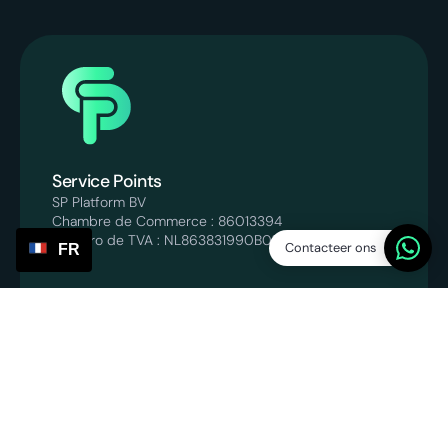
Service Points
SP Platform BV
Chambre de Commerce : 86013394
Numéro de TVA : NL863831990B01
Contacteer ons
FR
info@servicepoints.nl
‪+31 6 82748731‬