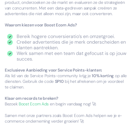
product, onderzoeken ze de markt en evalueren ze de strategieën
van concurrenten. Met een data-gedreven aanpak creëren ze
advertenties die niet alleen mooi zijn, maar ook converteren.
Waarom kiezen voor Boost Ecom Ads?
Bereik hogere conversieratio’s en omzetgroei.
Creëer advertenties die je merk onderscheiden en
klanten aantrekken.
Werk samen met een team dat gefocust is op jouw
succes.
Exclusieve Aanbieding voor Service Points-klanten:
Als lid van de Service Points-community krijg je
10% korting
op alle
diensten. Gebruik de code
SP10
bij het afrekenen om je voordeel
te claimen.
Klaar om records te breken?
Bezoek
Boost Ecom Ads
en begin vandaag nog! 🚀
Samen met onze partners zoals Boost Ecom Ads helpen we je e-
commerce onderneming verder groeien! 🚀