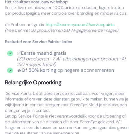
Het resultaat voor jouw webshop:
Sneller live met nieuwe en 100% unieke producten, lagere kosten
per productpagina, meer controle over branding én minder risico’s.
👉 Probeer het gratis:
https://ecom-eye.com/i/servicepoints
(free trial met 30 producten en 210 AI-gegenereerde images)
Exclusief voor Service Points-leden
✅
Eerste maand gratis
(30 producten · 7 AI-afbeeldingen per product · AI
210 images totaal)
🔥
Of 50% korting
op hogere abonnementen
Belangrijke Opmerking
Service Points biedt deze service niet zelf aan. Voor vragen, meer
informatie of om van deze diensten gebruik te maken, kunnen we je
vrijblijvend in contact brengen met
EcomEye
. Meld je snel aan, dan
brengen wij je in contact!
Let op, Service Points is niet verantwoordelijk voor de uitvoering of
de uitkomsten van de diensten die door
EcomEye
geleverd. Wij
fungeren alleen als tussenpersoon en kunnen geen garanties geven
over de resultaten van de samenwerking.