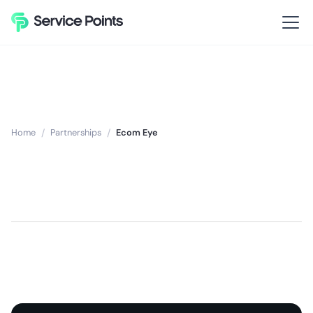
Home
/
Partnerships
/
Ecom Eye