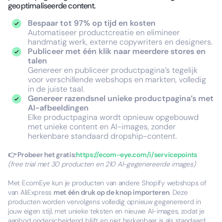
geoptimaliseerde content.
Bespaar tot 97% op tijd en kosten
Automatiseer productcreatie en elimineer
handmatig werk, externe copywriters en designers.
Publiceer met één klik naar meerdere stores en
talen
Genereer en publiceer productpagina’s tegelijk
voor verschillende webshops en markten, volledig
in de juiste taal.
Genereer razendsnel unieke productpagina’s met
AI-afbeeldingen
Elke productpagina wordt opnieuw opgebouwd
met unieke content en AI-images, zonder
herkenbare standaard dropship-content.
👉 Probeer het gratis:
https://ecom-eye.com/i/servicepoints
(free trial met 30 producten en 210 AI-gegenereerde images)
Met EcomEye kun je producten van andere Shopify webshops of
van AliExpress
met één druk op de knop importeren
. Deze
producten worden vervolgens volledig opnieuw gegenereerd in
jouw eigen stijl, met unieke teksten en nieuwe AI-images, zodat je
aanbod onderscheidend blijft en niet herkenbaar is als standaard