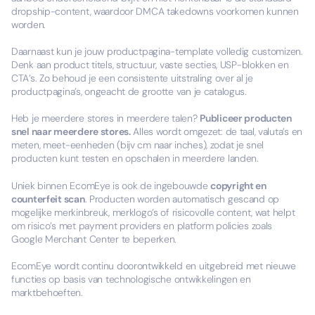
dropship-content, waardoor DMCA takedowns voorkomen kunnen
worden.
Daarnaast kun je jouw productpagina-template volledig customizen.
Denk aan product titels, structuur, vaste secties, USP-blokken en
CTA’s. Zo behoud je een consistente uitstraling over al je
productpagina’s, ongeacht de grootte van je catalogus.
Heb je meerdere stores in meerdere talen?
Publiceer producten
snel naar meerdere stores.
Alles wordt omgezet: de taal, valuta’s en
meten, meet-eenheden (bijv cm naar inches), zodat je snel
producten kunt testen en opschalen in meerdere landen.
Uniek binnen EcomEye is ook de ingebouwde
copyright en
counterfeit scan
. Producten worden automatisch gescand op
mogelijke merkinbreuk, merklogo’s of risicovolle content, wat helpt
om risico’s met payment providers en platform policies zoals
Google Merchant Center te beperken.
EcomEye wordt continu doorontwikkeld en uitgebreid met nieuwe
functies op basis van technologische ontwikkelingen en
marktbehoeften.