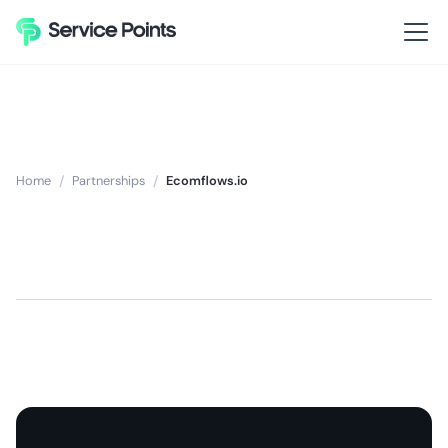
Home
/
Partnerships
/
Ecomflows.io