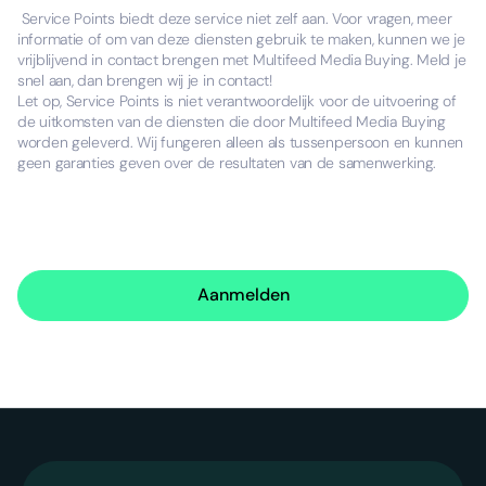
Service Points biedt deze service niet zelf aan. Voor vragen, meer
informatie of om van deze diensten gebruik te maken, kunnen we je
vrijblijvend in contact brengen met Multifeed Media Buying. Meld je
snel aan, dan brengen wij je in contact!
Let op, Service Points is niet verantwoordelijk voor de uitvoering of
de uitkomsten van de diensten die door Multifeed Media Buying
worden geleverd. Wij fungeren alleen als tussenpersoon en kunnen
geen garanties geven over de resultaten van de samenwerking.
Aanmelden