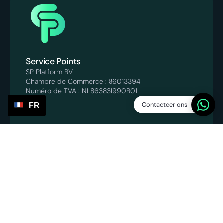
Service Points
SP Platform BV
Chambre de Commerce : 86013394
Numéro de TVA : NL863831990B01
Contacteer ons
FR
info@servicepoints.nl
‪+31 6 82748731‬