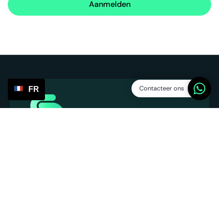
Aanmelden
Contacteer ons
FR
Service Points
SP Platform BV
Chambre de Commerce : 86013394
Numéro de TVA : NL863831990B01