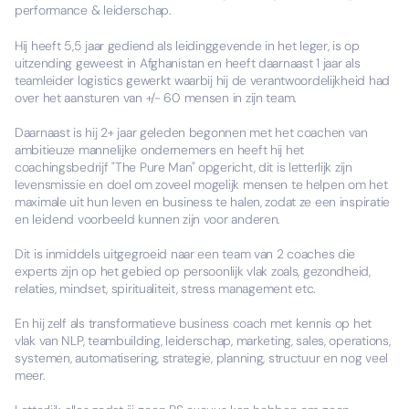
performance & leiderschap.
​Hij heeft 5,5 jaar gediend als leidinggevende in het leger, is op
uitzending geweest in Afghanistan en heeft daarnaast 1 jaar als
teamleider logistics gewerkt waarbij hij de verantwoordelijkheid had
over het aansturen van +/- 60 mensen in zijn team.
​Daarnaast is hij 2+ jaar geleden begonnen met het coachen van
ambitieuze mannelijke ondernemers en heeft hij het
coachingsbedrijf "The Pure Man" opgericht, dit is letterlijk zijn
levensmissie en doel om zoveel mogelijk mensen te helpen om het
maximale uit hun leven en business te halen, zodat ze een inspiratie
en leidend voorbeeld kunnen zijn voor anderen.
​Dit is inmiddels uitgegroeid naar een team van 2 coaches die
experts zijn op het gebied op persoonlijk vlak zoals, gezondheid,
relaties, mindset, spiritualiteit, stress management etc.
​En hij zelf als transformatieve business coach met kennis op het
vlak van NLP, teambuilding, leiderschap, marketing, sales, operations,
systemen, automatisering, strategie, planning, structuur en nog veel
meer.