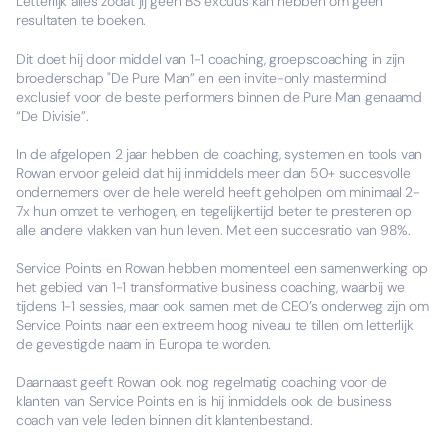
​Letterlijk alles zodat jij geen BS excuus kan hebben om geen
resultaten te boeken.
​Dit doet hij door middel van 1-1 coaching, groepscoaching in zijn
broederschap "De Pure Man” en een invite-only mastermind
exclusief voor de beste performers binnen de Pure Man genaamd
“De Divisie”.
​In de afgelopen 2 jaar hebben de coaching, systemen en tools van
Rowan ervoor geleid dat hij inmiddels meer dan 50+ succesvolle
ondernemers over de hele wereld heeft geholpen om minimaal 2-
7x hun omzet te verhogen, en tegelijkertijd beter te presteren op
alle andere vlakken van hun leven. Met een succesratio van 98%.
​Service Points en Rowan hebben momenteel een samenwerking op
het gebied van 1-1 transformative business coaching, waarbij we
tijdens 1-1 sessies, maar ook samen met de CEO’s onderweg zijn om
Service Points naar een extreem hoog niveau te tillen om letterlijk
de gevestigde naam in Europa te worden.
​Daarnaast geeft Rowan ook nog regelmatig coaching voor de
klanten van Service Points en is hij inmiddels ook de business
coach van vele leden binnen dit klantenbestand.