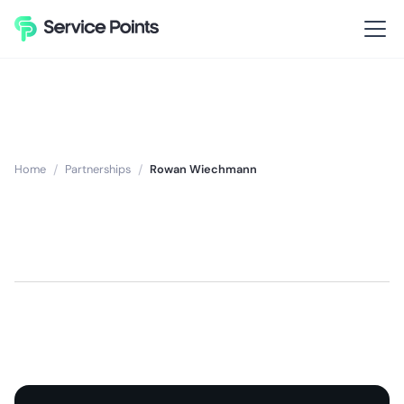
Home
/
Partnerships
/
Rowan Wiechmann