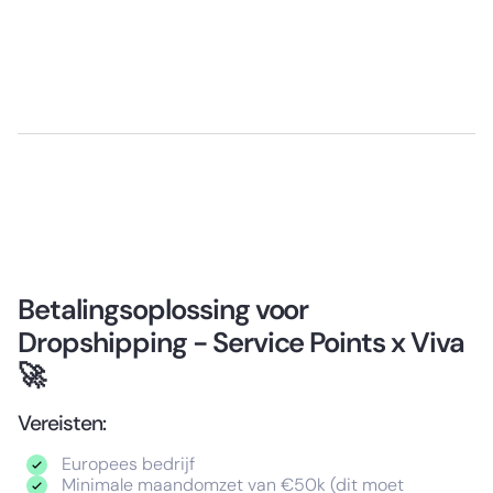
Betalingsoplossing voor
Dropshipping - Service Points x Viva
🚀
Vereisten:
⁠Europees bedrijf
Minimale maandomzet van €50k (dit moet