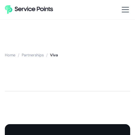
Home
/
Partnerships
/
Viva