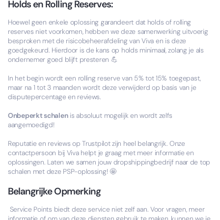
Holds en Rolling Reserves:
Hoewel geen enkele oplossing garandeert dat holds of rolling
reserves niet voorkomen, hebben we deze samenwerking uitvoerig
besproken met de risicobeheerafdeling van Viva en is deze
goedgekeurd. Hierdoor is de kans op holds minimaal, zolang je als
ondernemer goed blijft presteren 💪
In het begin wordt een rolling reserve van 5% tot 15% toegepast,
maar na 1 tot 3 maanden wordt deze verwijderd op basis van je
disputepercentage en reviews.
Onbeperkt schalen
is absoluut mogelijk en wordt zelfs
aangemoedigd!
Reputatie en reviews op Trustpilot zijn heel belangrijk. Onze
contactpersoon bij Viva helpt je graag met meer informatie en
oplossingen. Laten we samen jouw dropshippingbedrijf naar de top
schalen met deze PSP-oplossing! 🤩
Belangrijke Opmerking
Service Points biedt deze service niet zelf aan. Voor vragen, meer
informatie of om van deze diensten gebruik te maken, kunnen we je