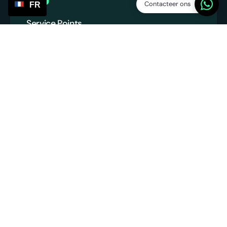
Contacteer ons
FR
Service Points
SP Platform BV
Chambre de Commerce : 86013394
Numéro de TVA : NL863831990B01
info@servicepoints.nl
‪+31 6 82748731‬