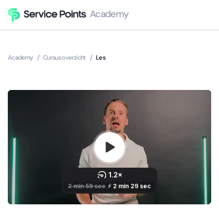
Academy
Academy
/
Cursus overzicht
/
Les