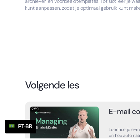
archieven en voorbeeldtemplates. Tot slot leer je wa
kunt aanpassen, zodat je optimaal gebruik kunt make
Volgende les
2:59
E-mail c
PT-BR
Leer hoe je e-m
en hoe automati