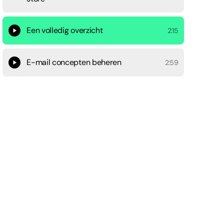
Een volledig overzicht
2:15
E-mail concepten beheren
2:59