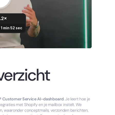
verzicht
P Customer Service AI-dashboard
. Je leert hoe je
graties met Shopify en je mailbox instelt. We
rm, waaronder conceptmails, verzonden berichten,