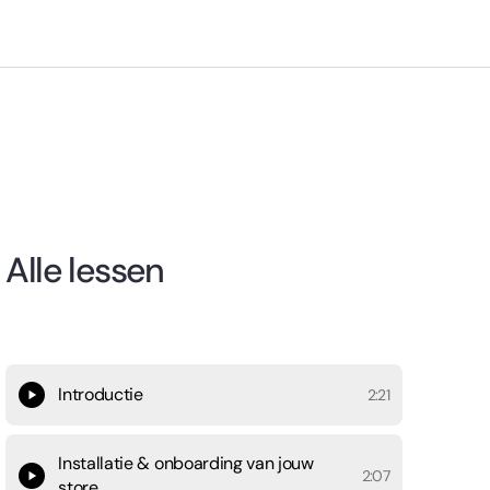
Alle lessen
Introductie
2:21
Installatie & onboarding van jouw
2:07
store