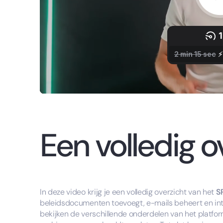
Een volledig o
In deze video krijg je een volledig overzicht van het
S
beleidsdocumenten toevoegt, e-mails beheert en inte
bekijken de verschillende onderdelen van het platfo