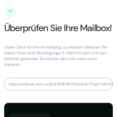
Überprüfen Sie Ihre Mailbox!
Vielen Dank für Ihre Anmeldung zu unserem Webinar! Wir
haben Ihnen eine Bestätigungs-E-Mail mit dem Link zum
Webinar gesendet. Sie können den Link unten auch
kopieren.
https://us06web.zoom.us/j/83090801844?pwd=Ru7CDgVFzAfLSE0fPf